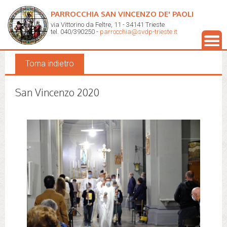
PARROCCHIA SAN VINCENZO DE' PAOLI
via Vittorino da Feltre, 11 - 34141 Trieste
Galleria fotografica
tel. 040/390250 -
parrocchia@svdp-trieste.it
Torna indietro
San Vincenzo 2020