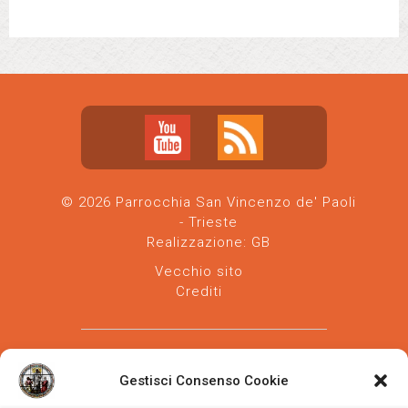
© 2026 Parrocchia San Vincenzo de' Paoli
- Trieste
Realizzazione:
GB
Vecchio sito
Crediti
Gestisci Consenso Cookie