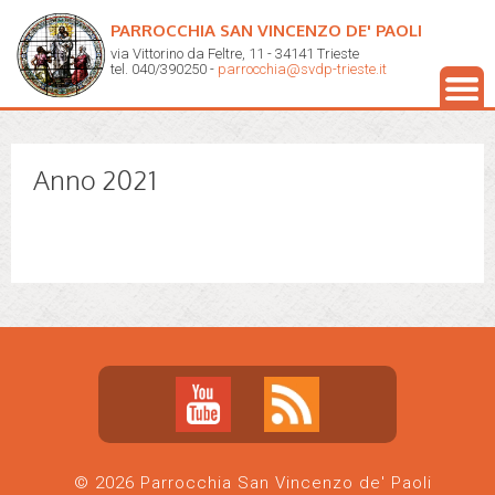
PARROCCHIA SAN VINCENZO DE' PAOLI
via Vittorino da Feltre, 11 - 34141 Trieste
tel. 040/390250 -
parrocchia@svdp-trieste.it
Anno 2021
© 2026 Parrocchia San Vincenzo de' Paoli