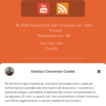
© 2026 Parrocchia San Vincenzo de' Paoli
- Trieste
Realizzazione:
GB
Vecchio sito
Crediti
Gestisci Consenso Cookie
Per fornire le migliori esperienze, utilizziamo tecnologie come i cookie per
memorizzare e/o accedere alle informazioni del dispositivo. Il consenso a
Parrocchia san Vincenzo de' Paoli
-
queste tecnologie ci permetterà di elaborare dati come il comportamento di
Diocesi
navigazione o ID unici su questo sito. Non acconsentire o ritirare il consenso
di Trieste
può influire negativamente su alcune caratteristiche e funzioni.
via Vittorino da Feltre, 11 (chiesa)