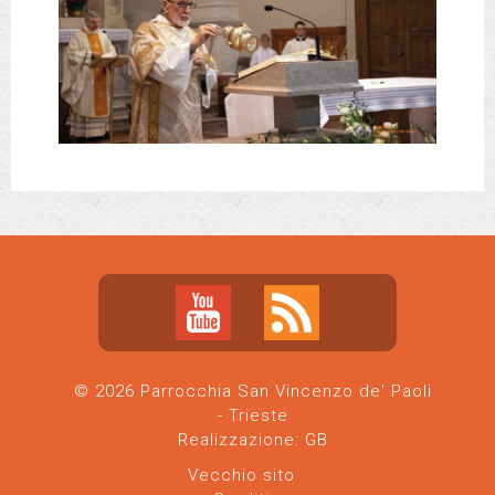
© 2026 Parrocchia San Vincenzo de' Paoli
- Trieste
Realizzazione:
GB
Vecchio sito