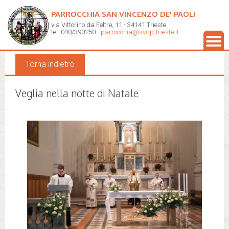
PARROCCHIA SAN VINCENZO DE' PAOLI
via Vittorino da Feltre, 11 - 34141 Trieste
Galleria fotografica
tel. 040/390250 -
parrocchia@svdp-trieste.it
Torna indietro
Veglia nella notte di Natale