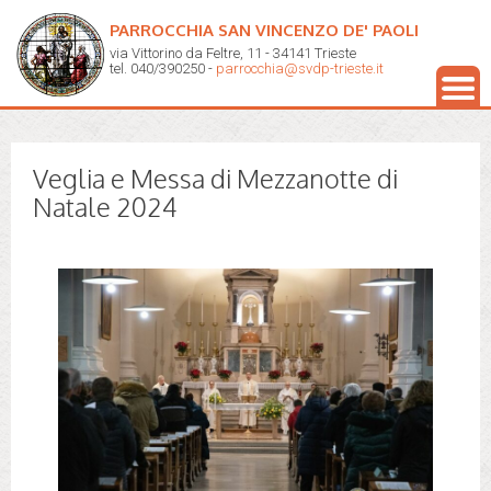
PARROCCHIA SAN VINCENZO DE' PAOLI
via Vittorino da Feltre, 11 - 34141 Trieste
tel. 040/390250 -
parrocchia@svdp-trieste.it
Veglia e Messa di Mezzanotte di
Natale 2024