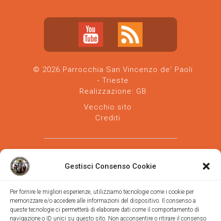
© 2026 Parrocchia San Vincenzo de' Paoli
- Trieste
Realizzazione:
GB
Vecchio sito
Crediti
Gestisci Consenso Cookie
Per fornire le migliori esperienze, utilizziamo tecnologie come i cookie per
memorizzare e/o accedere alle informazioni del dispositivo. Il consenso a
Parrocchia san Vincenzo de' Paoli
-
queste tecnologie ci permetterà di elaborare dati come il comportamento di
Diocesi
navigazione o ID unici su questo sito. Non acconsentire o ritirare il consenso
di Trieste