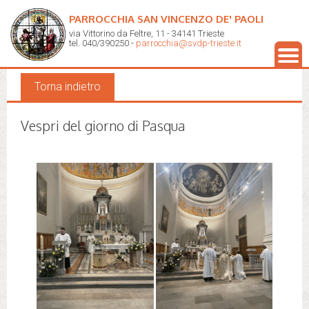
PARROCCHIA SAN VINCENZO DE' PAOLI
via Vittorino da Feltre, 11 - 34141 Trieste
Galleria fotografica
tel. 040/390250 -
parrocchia@svdp-trieste.it
Torna indietro
Vespri del giorno di Pasqua