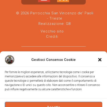
© 2026 Parrocchia San Vincenzo de' Paoli
- Trieste
Realizzazione:
GB
Vecchio sito
Crediti
Gestisci Consenso Cookie
Per fornire le migliori esperienze, utilizziamo tecnologie come i cookie per
memorizzare e/o accedere alle informazioni del dispositivo. Il consenso a
Parrocchia san Vincenzo de' Paoli
-
queste tecnologie ci permetterà di elaborare dati come il comportamento di
Diocesi
navigazione o ID unici su questo sito. Non acconsentire o ritirare il consenso
di Trieste
può influire negativamente su alcune caratteristiche e funzioni.
via Vittorino da Feltre, 11 (chiesa)
via Gregorio Ananian, 3 (ufficio)
Trieste
Tel.
040/390250