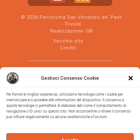
© 2026 Parrocchia San Vincenzo de' Paoli
- Trieste
Realizzazione:
GB
Vecchio sito
Crediti
Gestisci Consenso Cookie
Per fornire le migliori esperienze, utilizziamo tecnologie come i cookie per
memorizzare e/o accedere alle informazioni del dispositivo. Il consenso a
Parrocchia san Vincenzo de' Paoli
-
queste tecnologie ci permetterà di elaborare dati come il comportamento di
Diocesi
navigazione o ID unici su questo sito. Non acconsentire o ritirare il consenso
di Trieste
può influire negativamente su alcune caratteristiche e funzioni.
via Vittorino da Feltre, 11 (chiesa)
via Gregorio Ananian, 3 (ufficio)
Trieste
Tel.
040/390250