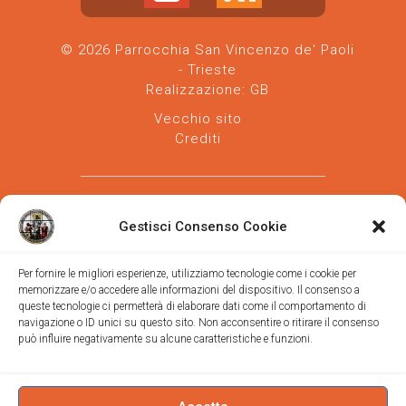
© 2026 Parrocchia San Vincenzo de' Paoli
- Trieste
Realizzazione:
GB
Vecchio sito
Crediti
Gestisci Consenso Cookie
Per fornire le migliori esperienze, utilizziamo tecnologie come i cookie per
memorizzare e/o accedere alle informazioni del dispositivo. Il consenso a
Parrocchia san Vincenzo de' Paoli
-
queste tecnologie ci permetterà di elaborare dati come il comportamento di
Diocesi
navigazione o ID unici su questo sito. Non acconsentire o ritirare il consenso
di Trieste
può influire negativamente su alcune caratteristiche e funzioni.
via Vittorino da Feltre, 11 (chiesa)
via Gregorio Ananian, 3 (ufficio)
Trieste
Tel.
040/390250