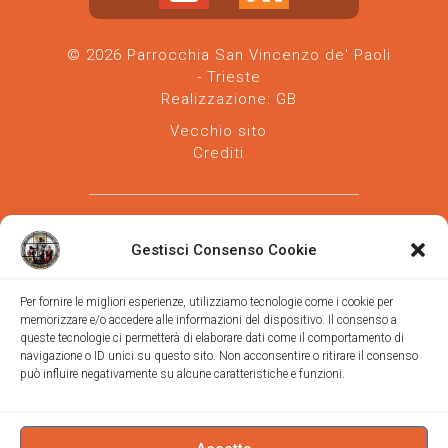
© 2026 Parrocchia San Vincenzo de' Paoli
- Trieste
Realizzazione:
GB
Vecchio sito
Crediti
Gestisci Consenso Cookie
Per fornire le migliori esperienze, utilizziamo tecnologie come i cookie per
memorizzare e/o accedere alle informazioni del dispositivo. Il consenso a
Parrocchia san Vincenzo de' Paoli
-
queste tecnologie ci permetterà di elaborare dati come il comportamento di
Diocesi
navigazione o ID unici su questo sito. Non acconsentire o ritirare il consenso
di Trieste
può influire negativamente su alcune caratteristiche e funzioni.
via Vittorino da Feltre, 11 (chiesa)
via Gregorio Ananian, 3 (ufficio)
Trieste
Tel.
040/390250