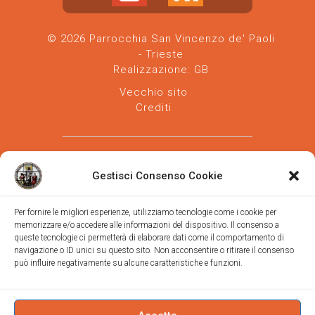
© 2026 Parrocchia San Vincenzo de' Paoli
- Trieste
Realizzazione:
GB
Vecchio sito
Crediti
Gestisci Consenso Cookie
Per fornire le migliori esperienze, utilizziamo tecnologie come i cookie per
memorizzare e/o accedere alle informazioni del dispositivo. Il consenso a
Parrocchia san Vincenzo de' Paoli
-
queste tecnologie ci permetterà di elaborare dati come il comportamento di
Diocesi
navigazione o ID unici su questo sito. Non acconsentire o ritirare il consenso
di Trieste
può influire negativamente su alcune caratteristiche e funzioni.
via Vittorino da Feltre, 11 (chiesa)
via Gregorio Ananian, 3 (ufficio)
Trieste
Tel.
040/390250