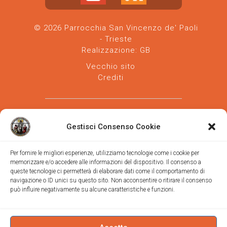
© 2026 Parrocchia San Vincenzo de' Paoli
- Trieste
Realizzazione:
GB
Vecchio sito
Crediti
Gestisci Consenso Cookie
Per fornire le migliori esperienze, utilizziamo tecnologie come i cookie per
memorizzare e/o accedere alle informazioni del dispositivo. Il consenso a
Parrocchia san Vincenzo de' Paoli
-
queste tecnologie ci permetterà di elaborare dati come il comportamento di
Diocesi
navigazione o ID unici su questo sito. Non acconsentire o ritirare il consenso
di Trieste
può influire negativamente su alcune caratteristiche e funzioni.
via Vittorino da Feltre, 11 (chiesa)
via Gregorio Ananian, 3 (ufficio)
Trieste
Tel.
040/390250