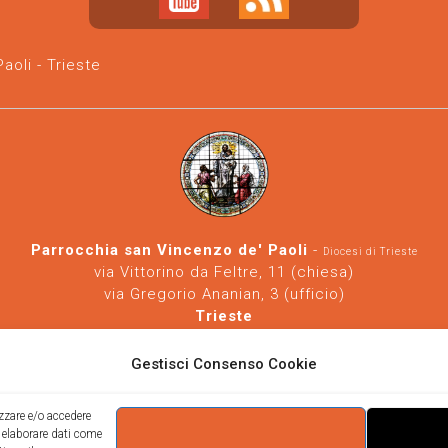
oli - Trieste
Parrocchia san Vincenzo de' Paoli
-
Diocesi di Trieste
via Vittorino da Feltre, 11 (chiesa)
via Gregorio Ananian, 3 (ufficio)
Trieste
Tel.
040/390250
https://www.svdp-trieste.it
-
parrocchia@svdp-trieste.it
Gestisci Consenso Cookie
Informativa privacy
-
Informativa cookie
izzare e/o accedere
i elaborare dati come