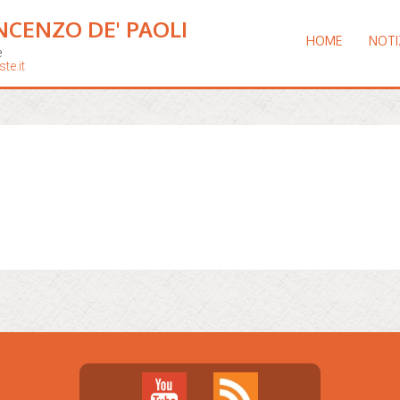
NCENZO DE' PAOLI
HOME
NOTI
e
te.it