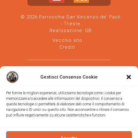
© 2026 Parrocchia San Vincenzo de' Paoli
- Trieste
Realizzazione:
GB
Vecchio sito
Crediti
Gestisci Consenso Cookie
Per fornire le migliori esperienze, utilizziamo tecnologie come i cookie per
memorizzare e/o accedere alle informazioni del dispositivo. Il consenso a
Parrocchia san Vincenzo de' Paoli
-
queste tecnologie ci permetterà di elaborare dati come il comportamento di
Diocesi
navigazione o ID unici su questo sito. Non acconsentire o ritirare il consenso
di Trieste
può influire negativamente su alcune caratteristiche e funzioni.
via Vittorino da Feltre, 11 (chiesa)
via Gregorio Ananian, 3 (ufficio)
Trieste
Tel.
040/390250