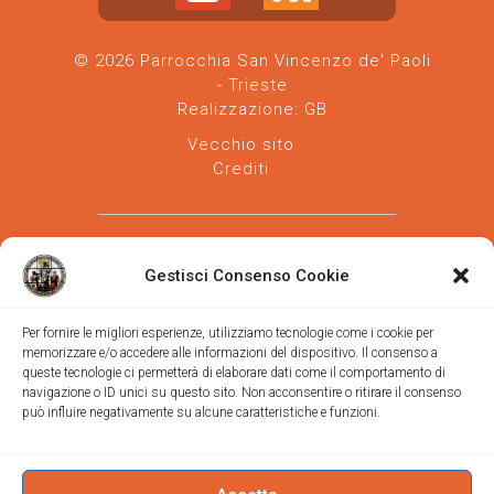
© 2026 Parrocchia San Vincenzo de' Paoli
- Trieste
Realizzazione:
GB
Vecchio sito
Crediti
Gestisci Consenso Cookie
Per fornire le migliori esperienze, utilizziamo tecnologie come i cookie per
memorizzare e/o accedere alle informazioni del dispositivo. Il consenso a
Parrocchia san Vincenzo de' Paoli
-
queste tecnologie ci permetterà di elaborare dati come il comportamento di
Diocesi
navigazione o ID unici su questo sito. Non acconsentire o ritirare il consenso
di Trieste
può influire negativamente su alcune caratteristiche e funzioni.
via Vittorino da Feltre, 11 (chiesa)
via Gregorio Ananian, 3 (ufficio)
Trieste
Tel.
040/390250