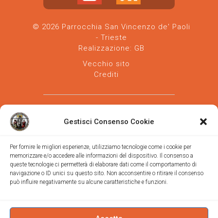
© 2026 Parrocchia San Vincenzo de' Paoli
- Trieste
Realizzazione:
GB
Vecchio sito
Crediti
Gestisci Consenso Cookie
Per fornire le migliori esperienze, utilizziamo tecnologie come i cookie per
memorizzare e/o accedere alle informazioni del dispositivo. Il consenso a
Parrocchia san Vincenzo de' Paoli
-
queste tecnologie ci permetterà di elaborare dati come il comportamento di
Diocesi
navigazione o ID unici su questo sito. Non acconsentire o ritirare il consenso
di Trieste
può influire negativamente su alcune caratteristiche e funzioni.
via Vittorino da Feltre, 11 (chiesa)
via Gregorio Ananian, 3 (ufficio)
Trieste
Tel.
040/390250