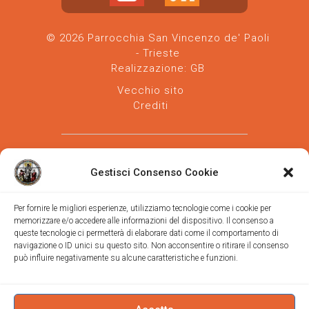
© 2026 Parrocchia San Vincenzo de' Paoli
- Trieste
Realizzazione:
GB
Vecchio sito
Crediti
Gestisci Consenso Cookie
Per fornire le migliori esperienze, utilizziamo tecnologie come i cookie per
memorizzare e/o accedere alle informazioni del dispositivo. Il consenso a
Parrocchia san Vincenzo de' Paoli
-
queste tecnologie ci permetterà di elaborare dati come il comportamento di
Diocesi
navigazione o ID unici su questo sito. Non acconsentire o ritirare il consenso
di Trieste
può influire negativamente su alcune caratteristiche e funzioni.
via Vittorino da Feltre, 11 (chiesa)
via Gregorio Ananian, 3 (ufficio)
Trieste
Tel.
040/390250