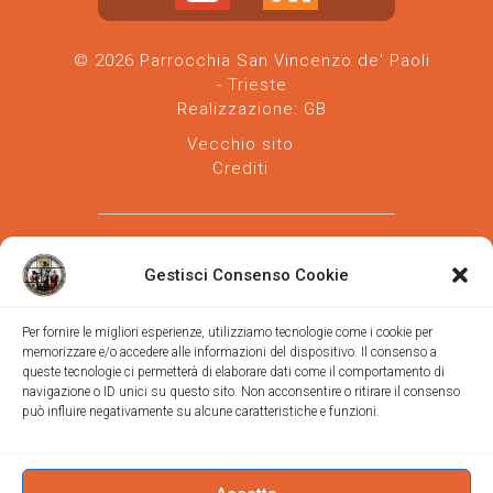
© 2026 Parrocchia San Vincenzo de' Paoli
- Trieste
Realizzazione:
GB
Vecchio sito
Crediti
Gestisci Consenso Cookie
Per fornire le migliori esperienze, utilizziamo tecnologie come i cookie per
memorizzare e/o accedere alle informazioni del dispositivo. Il consenso a
Parrocchia san Vincenzo de' Paoli
-
queste tecnologie ci permetterà di elaborare dati come il comportamento di
Diocesi
navigazione o ID unici su questo sito. Non acconsentire o ritirare il consenso
di Trieste
può influire negativamente su alcune caratteristiche e funzioni.
via Vittorino da Feltre, 11 (chiesa)
via Gregorio Ananian, 3 (ufficio)
Trieste
Tel.
040/390250