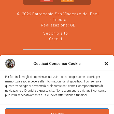
© 2026 Parrocchia San Vincenzo de' Paoli
- Trieste
Realizzazione:
GB
Vecchio sito
Crediti
Gestisci Consenso Cookie
Per fornire le migliori esperienze, utilizziamo tecnologie come i cookie per
memorizzare e/o accedere alle informazioni del dispositivo. Il consenso a
Parrocchia san Vincenzo de' Paoli
-
queste tecnologie ci permetterà di elaborare dati come il comportamento di
Diocesi
navigazione o ID unici su questo sito. Non acconsentire o ritirare il consenso
di Trieste
può influire negativamente su alcune caratteristiche e funzioni.
via Vittorino da Feltre, 11 (chiesa)
via Gregorio Ananian, 3 (ufficio)
Trieste
Tel.
040/390250