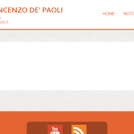
NCENZO DE' PAOLI
HOME
NOTI
e
te.it