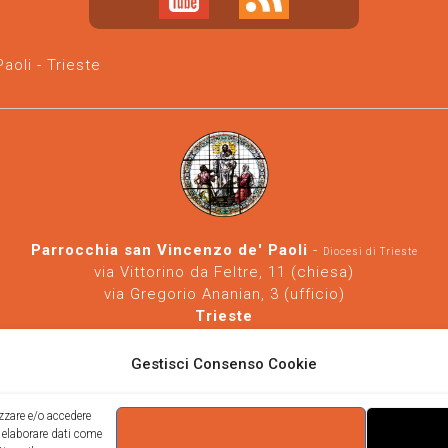
oli - Trieste
Parrocchia san Vincenzo de' Paoli
-
Diocesi di Trieste
via Vittorino da Feltre, 11 (chiesa)
via Gregorio Ananian, 3 (ufficio)
Trieste
Tel.
040/390250
https://www.svdp-trieste.it
-
parrocchia@svdp-trieste.it
Gestisci Consenso Cookie
Informativa privacy
-
Informativa cookie
izzare e/o accedere
i elaborare dati come