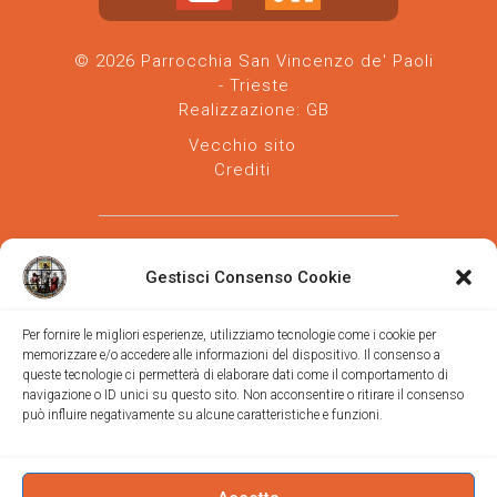
© 2026 Parrocchia San Vincenzo de' Paoli
- Trieste
Realizzazione:
GB
Vecchio sito
Crediti
Gestisci Consenso Cookie
Per fornire le migliori esperienze, utilizziamo tecnologie come i cookie per
memorizzare e/o accedere alle informazioni del dispositivo. Il consenso a
Parrocchia san Vincenzo de' Paoli
-
queste tecnologie ci permetterà di elaborare dati come il comportamento di
Diocesi
navigazione o ID unici su questo sito. Non acconsentire o ritirare il consenso
di Trieste
può influire negativamente su alcune caratteristiche e funzioni.
via Vittorino da Feltre, 11 (chiesa)
via Gregorio Ananian, 3 (ufficio)
Trieste
Tel.
040/390250