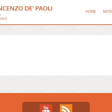
NCENZO DE' PAOLI
HOME
NOTI
e
te.it