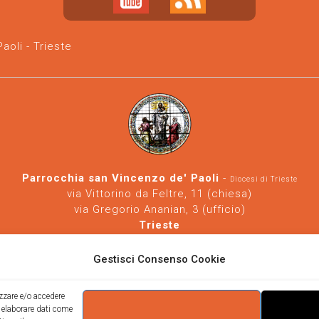
oli - Trieste
Parrocchia san Vincenzo de' Paoli
-
Diocesi di Trieste
via Vittorino da Feltre, 11 (chiesa)
via Gregorio Ananian, 3 (ufficio)
Trieste
Tel.
040/390250
https://www.svdp-trieste.it
-
parrocchia@svdp-trieste.it
Gestisci Consenso Cookie
Informativa privacy
-
Informativa cookie
izzare e/o accedere
i elaborare dati come