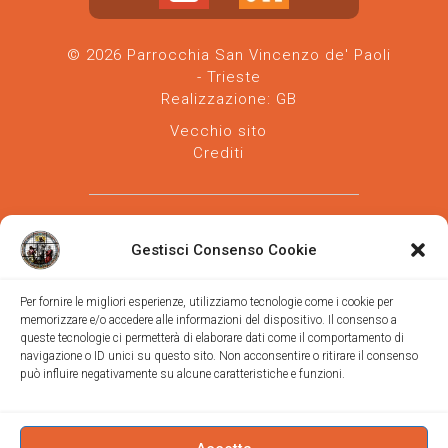
© 2026 Parrocchia San Vincenzo de' Paoli
- Trieste
Realizzazione:
GB
Vecchio sito
Crediti
Gestisci Consenso Cookie
Per fornire le migliori esperienze, utilizziamo tecnologie come i cookie per
memorizzare e/o accedere alle informazioni del dispositivo. Il consenso a
Parrocchia san Vincenzo de' Paoli
-
queste tecnologie ci permetterà di elaborare dati come il comportamento di
Diocesi
navigazione o ID unici su questo sito. Non acconsentire o ritirare il consenso
di Trieste
può influire negativamente su alcune caratteristiche e funzioni.
via Vittorino da Feltre, 11 (chiesa)
via Gregorio Ananian, 3 (ufficio)
Trieste
Tel.
040/390250