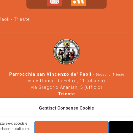
oli - Trieste
Parrocchia san Vincenzo de' Paoli
-
Diocesi di Trieste
via Vittorino da Feltre, 11 (chiesa)
via Gregorio Ananian, 3 (ufficio)
Trieste
Tel.
040/390250
https://www.svdp-trieste.it
-
parrocchia@svdp-trieste.it
Gestisci Consenso Cookie
Informativa privacy
-
Informativa cookie
izzare e/o accedere
i elaborare dati come