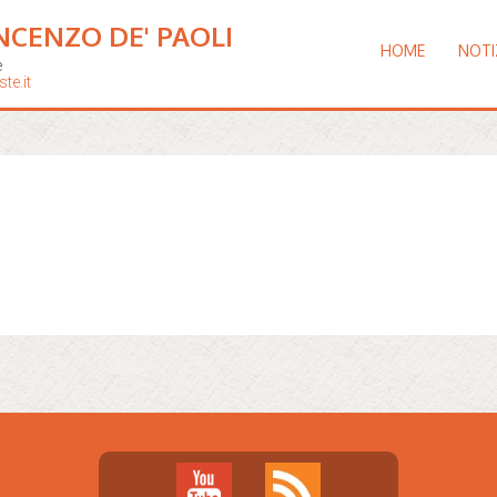
NCENZO DE' PAOLI
HOME
NOTI
e
te.it