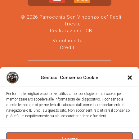
© 2026 Parrocchia San Vincenzo de' Paoli
- Trieste
Realizzazione:
GB
Vecchio sito
Crediti
Gestisci Consenso Cookie
Per fornire le migliori esperienze, utilizziamo tecnologie come i cookie per
memorizzare e/o accedere alle informazioni del dispositivo. Il consenso a
Parrocchia san Vincenzo de' Paoli
-
queste tecnologie ci permetterà di elaborare dati come il comportamento di
Diocesi
navigazione o ID unici su questo sito. Non acconsentire o ritirare il consenso
di Trieste
può influire negativamente su alcune caratteristiche e funzioni.
via Vittorino da Feltre, 11 (chiesa)
via Gregorio Ananian, 3 (ufficio)
Trieste
Tel.
040/390250