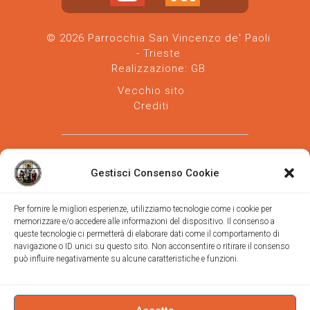
© 2026 Parrocchia San Vincenzo de' Paoli
- Trieste
Realizzazione:
GB
Vecchio sito
Crediti
Gestisci Consenso Cookie
Per fornire le migliori esperienze, utilizziamo tecnologie come i cookie per
memorizzare e/o accedere alle informazioni del dispositivo. Il consenso a
Parrocchia san Vincenzo de' Paoli
-
queste tecnologie ci permetterà di elaborare dati come il comportamento di
Diocesi
navigazione o ID unici su questo sito. Non acconsentire o ritirare il consenso
di Trieste
può influire negativamente su alcune caratteristiche e funzioni.
via Vittorino da Feltre, 11 (chiesa)
via Gregorio Ananian, 3 (ufficio)
Trieste
Tel.
040/390250