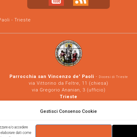
oli - Trieste
Parrocchia san Vincenzo de' Paoli
-
Diocesi di Trieste
via Vittorino da Feltre, 11 (chiesa)
via Gregorio Ananian, 3 (ufficio)
Trieste
Tel.
040/390250
https://www.svdp-trieste.it
-
parrocchia@svdp-trieste.it
Gestisci Consenso Cookie
Informativa privacy
-
Informativa cookie
izzare e/o accedere
i elaborare dati come