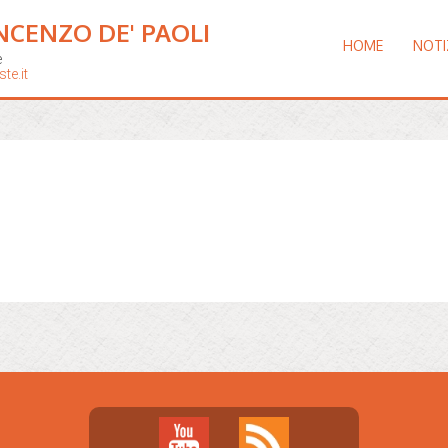
NCENZO DE' PAOLI
HOME
NOTI
e
te.it