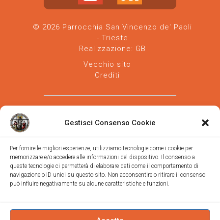
© 2026 Parrocchia San Vincenzo de' Paoli
- Trieste
Realizzazione:
GB
Vecchio sito
Crediti
Gestisci Consenso Cookie
Per fornire le migliori esperienze, utilizziamo tecnologie come i cookie per
memorizzare e/o accedere alle informazioni del dispositivo. Il consenso a
Parrocchia san Vincenzo de' Paoli
-
queste tecnologie ci permetterà di elaborare dati come il comportamento di
Diocesi
navigazione o ID unici su questo sito. Non acconsentire o ritirare il consenso
di Trieste
può influire negativamente su alcune caratteristiche e funzioni.
via Vittorino da Feltre, 11 (chiesa)
via Gregorio Ananian, 3 (ufficio)
Trieste
Tel.
040/390250