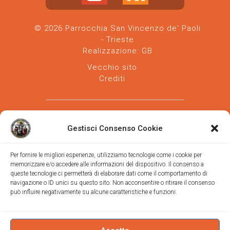
© 2026 Parrocchia San Vincenzo de' Paoli
- Trieste
Realizzazione:
GB
Vecchio sito
Crediti
Gestisci Consenso Cookie
Per fornire le migliori esperienze, utilizziamo tecnologie come i cookie per
memorizzare e/o accedere alle informazioni del dispositivo. Il consenso a
Parrocchia san Vincenzo de' Paoli
-
queste tecnologie ci permetterà di elaborare dati come il comportamento di
Diocesi
navigazione o ID unici su questo sito. Non acconsentire o ritirare il consenso
di Trieste
può influire negativamente su alcune caratteristiche e funzioni.
via Vittorino da Feltre, 11 (chiesa)
via Gregorio Ananian, 3 (ufficio)
Trieste
Tel.
040/390250