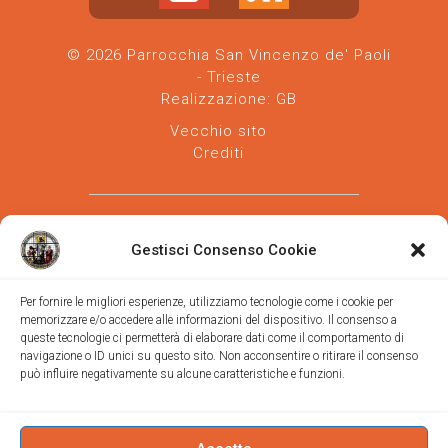
© 2026 Parrocchia San Vincenzo de' Paoli
- Trieste
Realizzazione:
GB
Vecchio sito
Crediti
Gestisci Consenso Cookie
Per fornire le migliori esperienze, utilizziamo tecnologie come i cookie per
memorizzare e/o accedere alle informazioni del dispositivo. Il consenso a
Parrocchia san Vincenzo de' Paoli
-
queste tecnologie ci permetterà di elaborare dati come il comportamento di
Diocesi
navigazione o ID unici su questo sito. Non acconsentire o ritirare il consenso
di Trieste
può influire negativamente su alcune caratteristiche e funzioni.
via Vittorino da Feltre, 11 (chiesa)
via Gregorio Ananian, 3 (ufficio)
Trieste
Tel.
040/390250