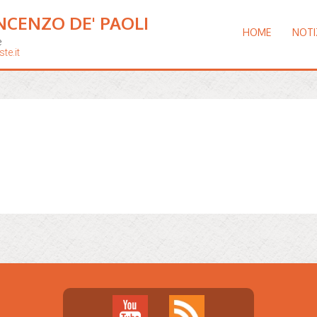
NCENZO DE' PAOLI
HOME
NOTI
e
te.it