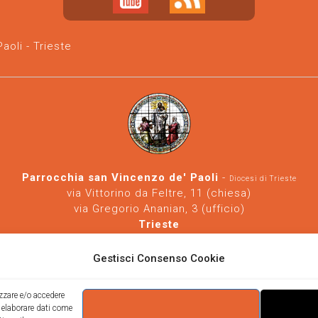
oli - Trieste
Parrocchia san Vincenzo de' Paoli
-
Diocesi di Trieste
via Vittorino da Feltre, 11 (chiesa)
via Gregorio Ananian, 3 (ufficio)
Trieste
Tel.
040/390250
https://www.svdp-trieste.it
-
parrocchia@svdp-trieste.it
Gestisci Consenso Cookie
Informativa privacy
-
Informativa cookie
izzare e/o accedere
i elaborare dati come