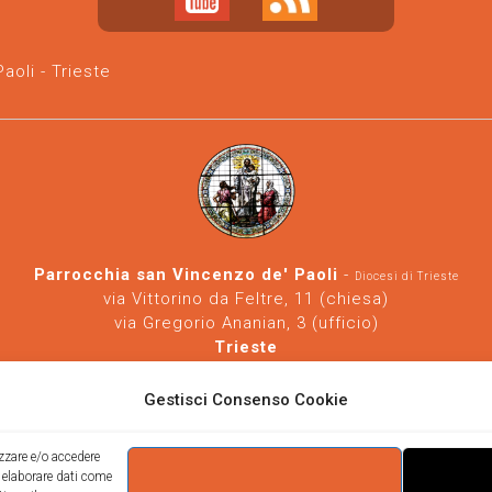
oli - Trieste
Parrocchia san Vincenzo de' Paoli
-
Diocesi di Trieste
via Vittorino da Feltre, 11 (chiesa)
via Gregorio Ananian, 3 (ufficio)
Trieste
Tel.
040/390250
https://www.svdp-trieste.it
-
parrocchia@svdp-trieste.it
Gestisci Consenso Cookie
Informativa privacy
-
Informativa cookie
izzare e/o accedere
i elaborare dati come