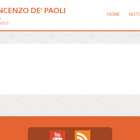
NCENZO DE' PAOLI
HOME
NOTI
e
te.it