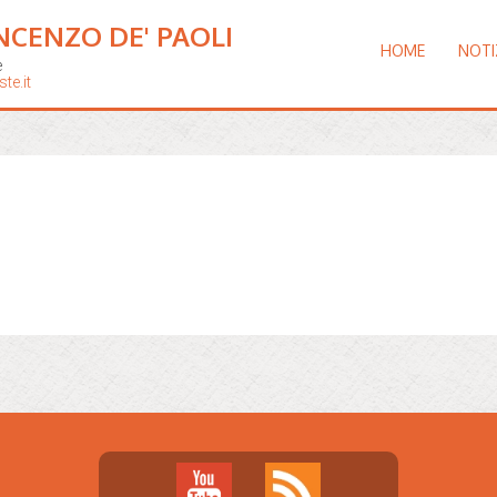
NCENZO DE' PAOLI
HOME
NOTI
e
te.it