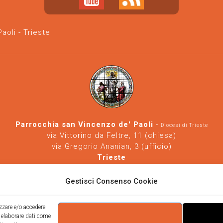
oli - Trieste
Parrocchia san Vincenzo de' Paoli
-
Diocesi di Trieste
via Vittorino da Feltre, 11 (chiesa)
via Gregorio Ananian, 3 (ufficio)
Trieste
Tel.
040/390250
https://www.svdp-trieste.it
-
parrocchia@svdp-trieste.it
Gestisci Consenso Cookie
Informativa privacy
-
Informativa cookie
izzare e/o accedere
i elaborare dati come