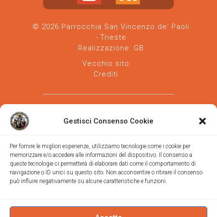
© 2026 Parrocchia San Vincenzo de' Paoli
- Trieste
Realizzazione:
GB
Vecchio sito
Crediti
Gestisci Consenso Cookie
Per fornire le migliori esperienze, utilizziamo tecnologie come i cookie per
memorizzare e/o accedere alle informazioni del dispositivo. Il consenso a
Parrocchia san Vincenzo de' Paoli
-
queste tecnologie ci permetterà di elaborare dati come il comportamento di
Diocesi
navigazione o ID unici su questo sito. Non acconsentire o ritirare il consenso
di Trieste
può influire negativamente su alcune caratteristiche e funzioni.
via Vittorino da Feltre, 11 (chiesa)
via Gregorio Ananian, 3 (ufficio)
Trieste
Tel.
040/390250