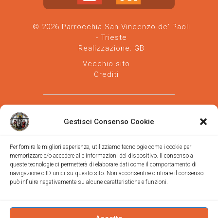
© 2026 Parrocchia San Vincenzo de' Paoli
- Trieste
Realizzazione:
GB
Vecchio sito
Crediti
Gestisci Consenso Cookie
Per fornire le migliori esperienze, utilizziamo tecnologie come i cookie per
memorizzare e/o accedere alle informazioni del dispositivo. Il consenso a
Parrocchia san Vincenzo de' Paoli
-
queste tecnologie ci permetterà di elaborare dati come il comportamento di
Diocesi
navigazione o ID unici su questo sito. Non acconsentire o ritirare il consenso
di Trieste
può influire negativamente su alcune caratteristiche e funzioni.
via Vittorino da Feltre, 11 (chiesa)
via Gregorio Ananian, 3 (ufficio)
Trieste
Tel.
040/390250