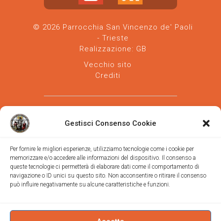
© 2026 Parrocchia San Vincenzo de' Paoli
- Trieste
Realizzazione:
GB
Vecchio sito
Crediti
Gestisci Consenso Cookie
Per fornire le migliori esperienze, utilizziamo tecnologie come i cookie per
memorizzare e/o accedere alle informazioni del dispositivo. Il consenso a
Parrocchia san Vincenzo de' Paoli
-
queste tecnologie ci permetterà di elaborare dati come il comportamento di
Diocesi
navigazione o ID unici su questo sito. Non acconsentire o ritirare il consenso
di Trieste
può influire negativamente su alcune caratteristiche e funzioni.
via Vittorino da Feltre, 11 (chiesa)
via Gregorio Ananian, 3 (ufficio)
Trieste
Tel.
040/390250