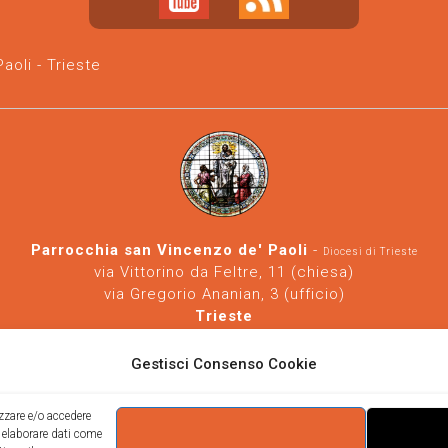
oli - Trieste
Parrocchia san Vincenzo de' Paoli
-
Diocesi di Trieste
via Vittorino da Feltre, 11 (chiesa)
via Gregorio Ananian, 3 (ufficio)
Trieste
Tel.
040/390250
https://www.svdp-trieste.it
-
parrocchia@svdp-trieste.it
Gestisci Consenso Cookie
Informativa privacy
-
Informativa cookie
izzare e/o accedere
i elaborare dati come