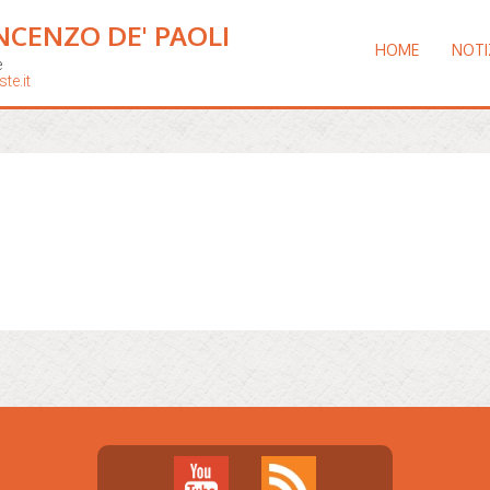
NCENZO DE' PAOLI
HOME
NOTI
e
te.it