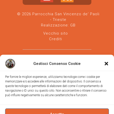
© 2026 Parrocchia San Vincenzo de' Paoli
- Trieste
Realizzazione:
GB
Vecchio sito
Crediti
Gestisci Consenso Cookie
Per fornire le migliori esperienze, utilizziamo tecnologie come i cookie per
memorizzare e/o accedere alle informazioni del dispositivo. Il consenso a
Parrocchia san Vincenzo de' Paoli
-
queste tecnologie ci permetterà di elaborare dati come il comportamento di
Diocesi
navigazione o ID unici su questo sito. Non acconsentire o ritirare il consenso
di Trieste
può influire negativamente su alcune caratteristiche e funzioni.
via Vittorino da Feltre, 11 (chiesa)
via Gregorio Ananian, 3 (ufficio)
Trieste
Tel.
040/390250