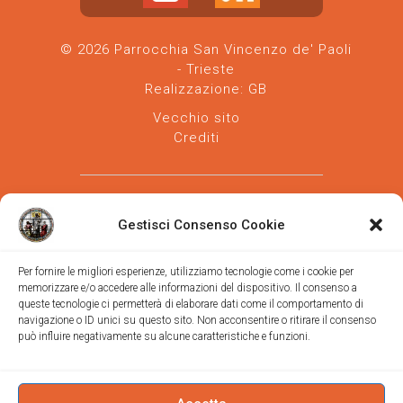
© 2026 Parrocchia San Vincenzo de' Paoli
- Trieste
Realizzazione:
GB
Vecchio sito
Crediti
Gestisci Consenso Cookie
Per fornire le migliori esperienze, utilizziamo tecnologie come i cookie per
memorizzare e/o accedere alle informazioni del dispositivo. Il consenso a
Parrocchia san Vincenzo de' Paoli
-
queste tecnologie ci permetterà di elaborare dati come il comportamento di
Diocesi
navigazione o ID unici su questo sito. Non acconsentire o ritirare il consenso
di Trieste
può influire negativamente su alcune caratteristiche e funzioni.
via Vittorino da Feltre, 11 (chiesa)
via Gregorio Ananian, 3 (ufficio)
Trieste
Tel.
040/390250