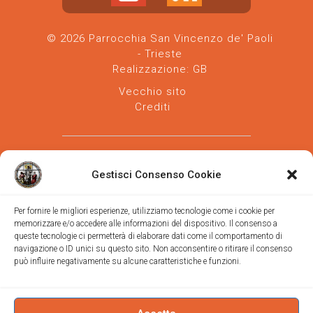
© 2026 Parrocchia San Vincenzo de' Paoli
- Trieste
Realizzazione:
GB
Vecchio sito
Crediti
Gestisci Consenso Cookie
Per fornire le migliori esperienze, utilizziamo tecnologie come i cookie per
memorizzare e/o accedere alle informazioni del dispositivo. Il consenso a
Parrocchia san Vincenzo de' Paoli
-
queste tecnologie ci permetterà di elaborare dati come il comportamento di
Diocesi
navigazione o ID unici su questo sito. Non acconsentire o ritirare il consenso
di Trieste
può influire negativamente su alcune caratteristiche e funzioni.
via Vittorino da Feltre, 11 (chiesa)
via Gregorio Ananian, 3 (ufficio)
Trieste
Tel.
040/390250