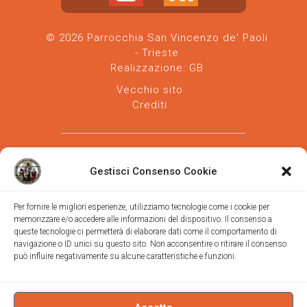
© 2026 Parrocchia San Vincenzo de' Paoli
- Trieste
Realizzazione:
GB
Vecchio sito
Crediti
Gestisci Consenso Cookie
Per fornire le migliori esperienze, utilizziamo tecnologie come i cookie per
memorizzare e/o accedere alle informazioni del dispositivo. Il consenso a
Parrocchia san Vincenzo de' Paoli
-
queste tecnologie ci permetterà di elaborare dati come il comportamento di
Diocesi
navigazione o ID unici su questo sito. Non acconsentire o ritirare il consenso
di Trieste
può influire negativamente su alcune caratteristiche e funzioni.
via Vittorino da Feltre, 11 (chiesa)
via Gregorio Ananian, 3 (ufficio)
Trieste
Tel.
040/390250