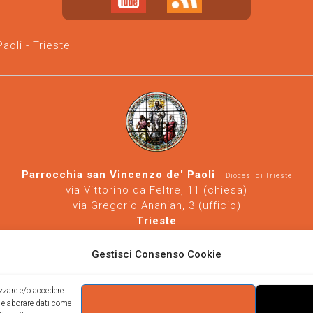
oli - Trieste
Parrocchia san Vincenzo de' Paoli
-
Diocesi di Trieste
via Vittorino da Feltre, 11 (chiesa)
via Gregorio Ananian, 3 (ufficio)
Trieste
Tel.
040/390250
https://www.svdp-trieste.it
-
parrocchia@svdp-trieste.it
Gestisci Consenso Cookie
Informativa privacy
-
Informativa cookie
izzare e/o accedere
i elaborare dati come