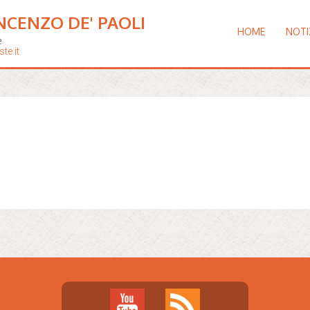
NCENZO DE' PAOLI
HOME
NOTI
e
te.it