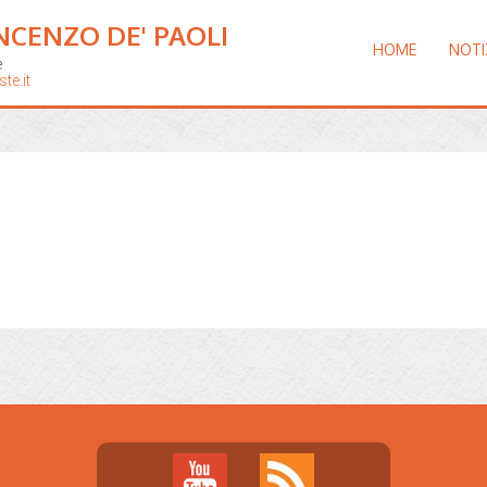
NCENZO DE' PAOLI
HOME
NOTI
e
te.it