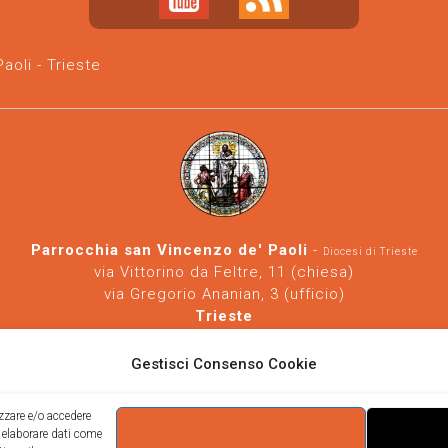
oli - Trieste
Parrocchia san Vincenzo de' Paoli
-
Diocesi di Trieste
via Vittorino da Feltre, 11 (chiesa)
via Gregorio Ananian, 3 (ufficio)
Trieste
Tel.
040/390250
https://www.svdp-trieste.it
-
parrocchia@svdp-trieste.it
Gestisci Consenso Cookie
Informativa privacy
-
Informativa cookie
izzare e/o accedere
i elaborare dati come