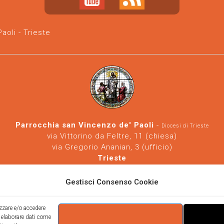
oli - Trieste
Parrocchia san Vincenzo de' Paoli
-
Diocesi di Trieste
via Vittorino da Feltre, 11 (chiesa)
via Gregorio Ananian, 3 (ufficio)
Trieste
Tel.
040/390250
https://www.svdp-trieste.it
-
parrocchia@svdp-trieste.it
Gestisci Consenso Cookie
Informativa privacy
-
Informativa cookie
izzare e/o accedere
i elaborare dati come