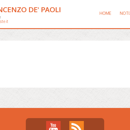
NCENZO DE' PAOLI
HOME
NOTI
e
te.it