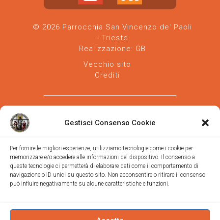
© 2026 Parrocchia San Vincenzo de' Paoli
- Trieste
Realizzazione:
GB
Vecchio sito
Crediti
Gestisci Consenso Cookie
Per fornire le migliori esperienze, utilizziamo tecnologie come i cookie per
memorizzare e/o accedere alle informazioni del dispositivo. Il consenso a
Parrocchia san Vincenzo de' Paoli
-
queste tecnologie ci permetterà di elaborare dati come il comportamento di
Diocesi
navigazione o ID unici su questo sito. Non acconsentire o ritirare il consenso
di Trieste
può influire negativamente su alcune caratteristiche e funzioni.
via Vittorino da Feltre, 11 (chiesa)
via Gregorio Ananian, 3 (ufficio)
Trieste
Tel.
040/390250