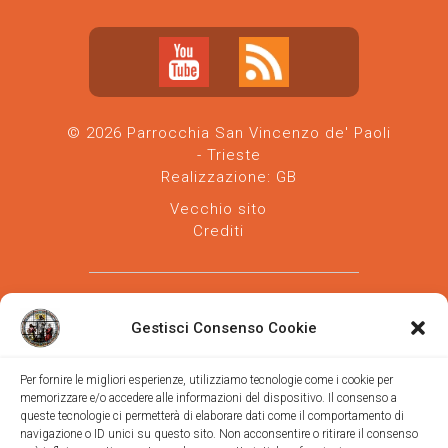
© 2026 Parrocchia San Vincenzo de' Paoli
- Trieste
Realizzazione:
GB
Vecchio sito
Crediti
Gestisci Consenso Cookie
Per fornire le migliori esperienze, utilizziamo tecnologie come i cookie per
memorizzare e/o accedere alle informazioni del dispositivo. Il consenso a
Parrocchia san Vincenzo de' Paoli
-
queste tecnologie ci permetterà di elaborare dati come il comportamento di
Diocesi
navigazione o ID unici su questo sito. Non acconsentire o ritirare il consenso
di Trieste