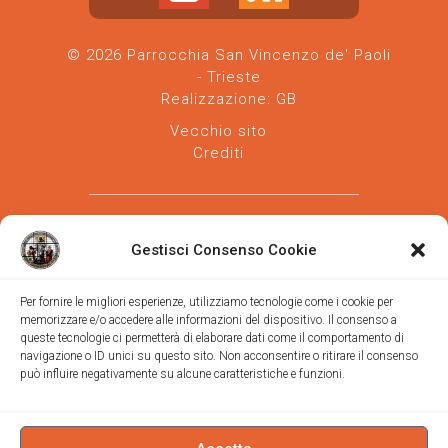
© 2026 Parrocchia San Vincenzo de' Paoli
- Trieste
Realizzazione:
GB
Vecchio sito
Crediti
Gestisci Consenso Cookie
Per fornire le migliori esperienze, utilizziamo tecnologie come i cookie per
memorizzare e/o accedere alle informazioni del dispositivo. Il consenso a
Parrocchia san Vincenzo de' Paoli
-
queste tecnologie ci permetterà di elaborare dati come il comportamento di
Diocesi
navigazione o ID unici su questo sito. Non acconsentire o ritirare il consenso
di Trieste
può influire negativamente su alcune caratteristiche e funzioni.
via Vittorino da Feltre, 11 (chiesa)
via Gregorio Ananian, 3 (ufficio)
Trieste
Tel.
040/390250