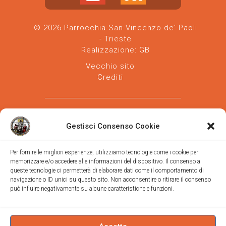
© 2026 Parrocchia San Vincenzo de' Paoli
- Trieste
Realizzazione:
GB
Vecchio sito
Crediti
Gestisci Consenso Cookie
Per fornire le migliori esperienze, utilizziamo tecnologie come i cookie per
memorizzare e/o accedere alle informazioni del dispositivo. Il consenso a
Parrocchia san Vincenzo de' Paoli
-
queste tecnologie ci permetterà di elaborare dati come il comportamento di
Diocesi
navigazione o ID unici su questo sito. Non acconsentire o ritirare il consenso
di Trieste
può influire negativamente su alcune caratteristiche e funzioni.
via Vittorino da Feltre, 11 (chiesa)
via Gregorio Ananian, 3 (ufficio)
Trieste
Tel.
040/390250