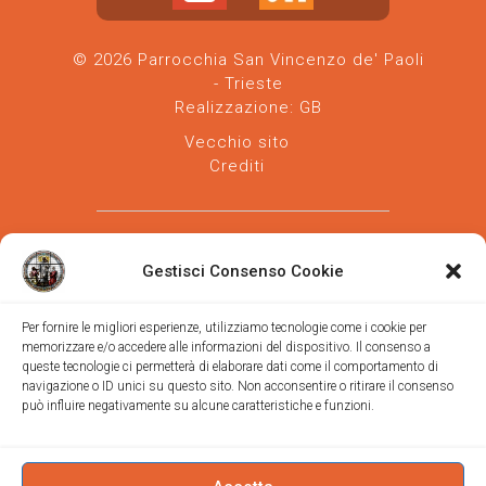
© 2026 Parrocchia San Vincenzo de' Paoli
- Trieste
Realizzazione:
GB
Vecchio sito
Crediti
Gestisci Consenso Cookie
Per fornire le migliori esperienze, utilizziamo tecnologie come i cookie per
memorizzare e/o accedere alle informazioni del dispositivo. Il consenso a
Parrocchia san Vincenzo de' Paoli
-
queste tecnologie ci permetterà di elaborare dati come il comportamento di
Diocesi
navigazione o ID unici su questo sito. Non acconsentire o ritirare il consenso
di Trieste
può influire negativamente su alcune caratteristiche e funzioni.
via Vittorino da Feltre, 11 (chiesa)
via Gregorio Ananian, 3 (ufficio)
Trieste
Tel.
040/390250